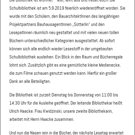
Die Bibliothek ist eröffnet – lest, leiht aus und freuet euch! Die
Schulbibliothek ist am 5.9.2019 feierlich wiedereröffnet worden. Sie
wurde mit den Schülern, den BauarchitektInnen des langjährigen
Projektpartners BauhausagentInnen „Sütterlin“ und den
LesepatInnen räumlich neu gestaltet und mit vielen neuen tollen
Büchern unterschiedlicher Kategorien ausgestattet. Ab sofort
können sich alle endlich wieder Lesestoff in der umgebauten
Schulbibliothek ausleihen. Ein Blick in den Raum und Bücherregale
lohnt sich. Zusätzlich gibt es eine gemütliche kleine Medienecke,
die zum Filme schauen genutzt werden kann. Hierfür ein großer
Dank an alle Beteiligten.
Die Bibliothek ist zurzeit Dienstag bis Donnerstag von 11:00 bis
14:30 Uhr für die Ausleihe geöffnet. Der leitende Bibliothekar heißt
Ulrich Haacke. Frau Kwidzinski, unsere zweite Bibliothekarin,
arbeitet mit Herrn Haacke zusammen.
Und nun die Nasen rein in die Bücher, der nächste Lesetag erwartet