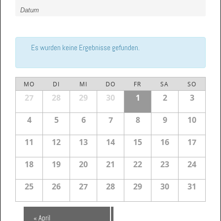
Suche
Such-
und
Ansichtennavigation
Es wurden keine Ergebnisse gefunden.
MO
DI
MI
DO
FR
SA
SO
Kalender
Kalender
27
28
29
30
1
2
3
von
von
Veranstaltungen
Veranstaltungen
4
5
6
7
8
9
10
11
12
13
14
15
16
17
18
19
20
21
22
23
24
25
26
27
28
29
30
31
«
April